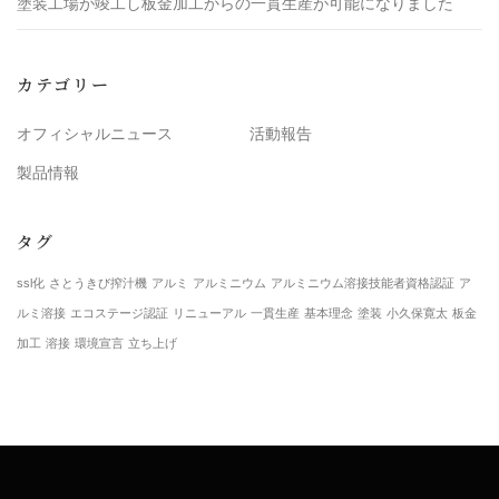
塗装工場が竣工し板金加工からの一貫生産が可能になりました
カテゴリー
オフィシャルニュース
活動報告
製品情報
タグ
ssl化
さとうきび搾汁機
アルミ
アルミニウム
アルミニウム溶接技能者資格認証
ア
ルミ溶接
エコステージ認証
リニューアル
一貫生産
基本理念
塗装
小久保寛太
板金
加工
溶接
環境宣言
立ち上げ