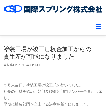
コ
ン
テ
ン
メニュ
ツ
へ
ス
事業紹介
設備紹介
企業情報
お知らせ一覧
キ
塗装工場が竣工し板金加工からの一
ッ
貫生産が可能になりました
プ
お問い合わせ
投稿日:
2013年6月6日
５月末吉日、塗装工場の竣工式を行いました。
社長の小林を始め、幹部及び塗装部門メンバー全員が出席
し、
早期に塗装部門を立上げる決意を新たにしました。