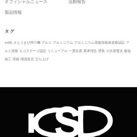
オフィシャルニュース
活動報告
製品情報
タグ
ssl化
さとうきび搾汁機
アルミ
アルミニウム
アルミニウム溶接技能者資格認証
ア
ルミ溶接
エコステージ認証
リニューアル
一貫生産
基本理念
塗装
小久保寛太
板金
加工
溶接
環境宣言
立ち上げ