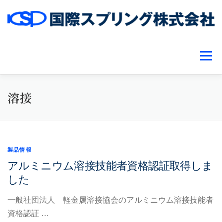
コ
ン
テ
ン
メニュ
ツ
へ
ス
溶接
事業紹介
設備紹介
企業情報
お知らせ一覧
キ
ッ
プ
お問い合わせ
製品情報
アルミニウム溶接技能者資格認証取得しま
した
一般社団法人 軽金属溶接協会のアルミニウム溶接技能者
資格認証 …